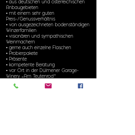
• aus deutschen und österreichischen
Anbaugebieten
• mit einem sehr guten
Preis-/Genussverhältnis
• von ausgezeichneten bodenständigen
Winzerfamilien
• visionären und sympathischen
Weinmachern
• gerne auch einzelne Flaschen
• Probierpakete
• Präsente
• kompetente Beratung
• vor Ort in der Dülmener Garage-
Winery „Am Teutenrod“
1fachWein verkosten
• 1fachWein-Präsentationen
• Öffentliche Dülmener Events
• Garage-Winery „Am Teutenrod“
• Organisation privater Weinproben
• Firmen-Events
Sämtliche Weine im Angebot sind