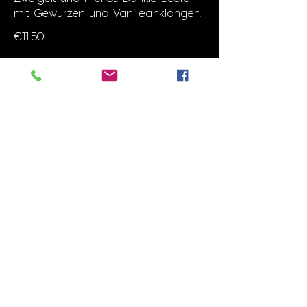
mit Gewürzen und Vanilleanklängen.
€11.50
34 CUVÉE "OPUM" TROCKEN (2019) 0,75 L.
Weingut Kesselring (Ellerstadt / Pfalz)
- Intensive und ausdrucks-starke
Cuvée aus Cabernet, Merlot und
Syrah. Potenzial für viele Jahre.
€12.50
35 CUVÉE "THOR" TROCKEN (2019) 0,75 L.
Weingut Schmitt (Bad Dürkheim /
Pfalz) - Feinfruchtig nach dunklen
Beeren, kompakter und dichter
Körper, hohes Lagerpotenzial.