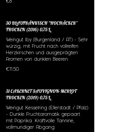
€8
30 BLAUFRÄNKISCH "HOCHÄCKER"
TROCKEN (2016) 0,75 L.
Weingut Iby (Burgenland / AT) - Sehr
würzig, mit Frucht nach vollreifen
Herzkirschen und ausgeprägten
Aromen von dunklen Beeren.
€11.50
31 CABERNET SAUVIGNON-MERLOT
TROCKEN (2019) 0,75 L.
Weingut Kesselring (Ellerstadt / Pfalz)
- Dunkle Fruchtaromatik gepaart
mit Paprika. Kraftvolle Tannine,
vollmundiger Abgang.