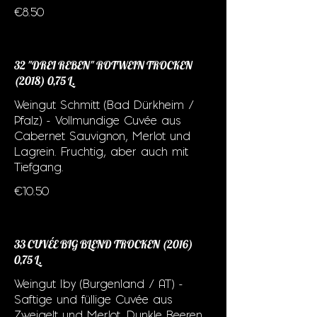
€8.50
32 "DREI REBEN" ROTWEIN TROCKEN
(2018) 0,75 L.
Weingut Schmitt (Bad Dürkheim /
Pfalz) - Vollmundige Cuvée aus
Cabernet Sauvignon, Merlot und
Lagrein. Fruchtig, aber auch mit
Tiefgang.
€10.50
33 CUVÉE BIG BLEND TROCKEN (2016)
0,75 L.
Weingut Iby (Burgenland / AT) -
Saftige und füllige Cuvée aus
Zweigelt und Merlot. Dunkle Beeren