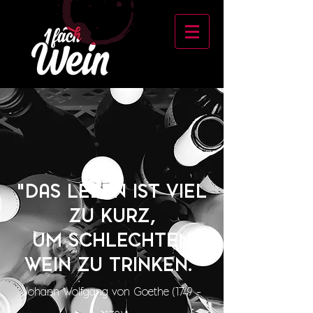
"DAS LEBEN IST VIEL
ZU KURZ,
UM SCHLECHTEN
WEIN ZU TRINKEN."
Johann Wolfgang von Goethe (1749 –