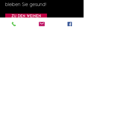
bleiben Sie gesund!
ZU DEN WEINEN
ÖFFENTLICHE
EVENTS
ZU DEN EVENTS
(c)2016 1fachwein.de